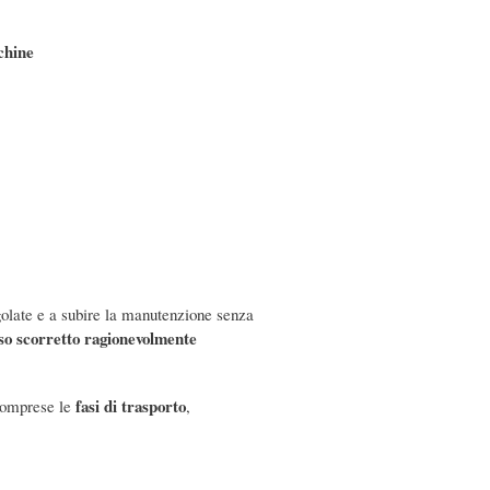
cchine
golate e a subire la manutenzione senza
so scorretto ragionevolmente
fasi di trasporto
 comprese le
,