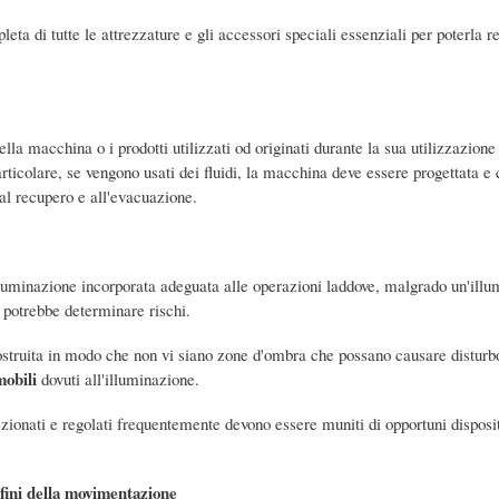
ta di tutte le attrezzature e gli accessori speciali essenziali per poterla 
della macchina o i prodotti utilizzati od originati durante la sua utilizzazion
articolare, se vengono usati dei fluidi, la macchina deve essere progettata e 
 al recupero e all'evacuazione.
lluminazione incorporata adeguata alle operazioni laddove, malgrado un'ill
 potrebbe determinare rischi.
truita in modo che non vi siano zone d'ombra che possano causare disturbo, 
mobili
dovuti all'illuminazione.
zionati e regolati frequentemente devono essere muniti di opportuni dispositi
 fini della movimentazione