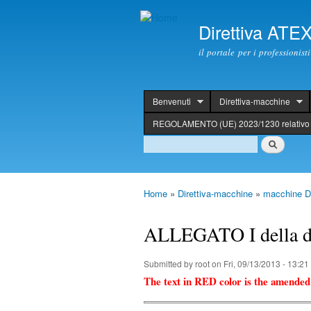
Direttiva ATE
il portale per i professionis
Benvenuti
Direttiva-macchine
header
REGOLAMENTO (UE) 2023/1230 relativo 
Search
Search
Home
»
Direttiva-macchine
»
macchine Di
You are here
ALLEGATO I della di
Submitted by
root
on Fri, 09/13/2013 - 13:21
The text in RED color is the amended