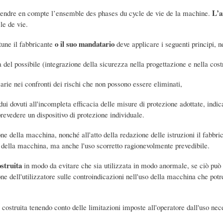
L’a
prendre en compte l’ensemble des phases du cycle de vie de la machine.
le de vie.
o il suo mandatario
rtune il fabbricante
deve applicare i seguenti principi, ne
ra del possibile (integrazione della sicurezza nella progettazione e nella co
arie nei confronti dei rischi che non possono essere eliminati,
sidui dovuti all'incompleta efficacia delle misure di protezione adottate, ind
revedere un dispositivo di protezione individuale.
one della macchina, nonché all'atto della redazione delle istruzioni il fabbr
o della macchina, ma anche l'uso scorretto ragionevolmente prevedibile.
ostruita
in modo da evitare che sia utilizzata in modo anormale, se ciò può 
one dell'utilizzatore sulle controindicazioni nell'uso della macchina che potr
ostruita tenendo conto delle limitazioni imposte all'operatore dall'uso nece