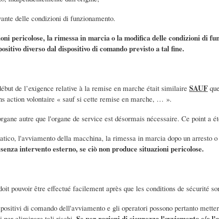
evante delle condizioni di funzionamento.
ioni pericolose, la rimessa in marcia o la modifica delle condizioni di f
ositivo diverso dal dispositivo di comando previsto a tal fine.
SAUF
début de l’exigence relative à la remise en marche était similaire
que
ns action volontaire « sauf si cette remise en marche, … ».
rgane autre que l'organe de service est désormais nécessaire. Ce point a ét
ico, l'avviamento della macchina, la rimessa in marcia dopo un arresto o l
senza intervento esterno, se ciò non produce situazioni pericolose.
i
doit pouvoir être effectué facilement après que les conditions de sécurité so
positivi di comando dell'avviamento e gli operatori possono pertanto mette
Se per ragioni di sicurezza l'avviamento e/o l'
i per eliminare tali rischi.