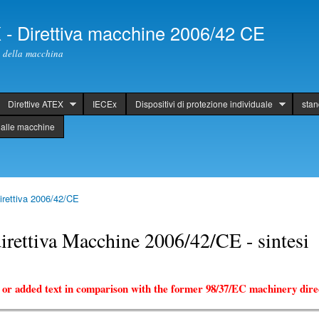
Skip to
main
X - Direttiva macchine 2006/42 CE
content
ti della macchina
Direttive ATEX
IECEx
Dispositivi di protezione individuale
sta
alle macchine
rettiva 2006/42/CE
rettiva Macchine 2006/42/CE - sintesi
 or added text in comparison with the former 98/37/EC machinery dire