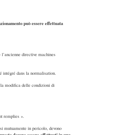
unzionamento può essere effettuata
 l’ancienne directive machines
é intégré dans la normalisation.
a modifica delle condizioni di
nt remplies ».
rsi mutuamente in pericolo, devono
arresto devono essere effettuati in una