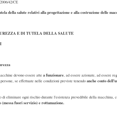
 2006/42/CE
utela della salute relativi alla progettazione e alla costruzione delle ma
ICUREZZA E DI TUTELA DELLA SALUTE
I
curezza
a funzionare
macchine devono essere atte
, ad essere azionate, ad essere re
anche conto dell'u
 persone, se effettuate nelle condizioni previste tenendo
 di eliminare ogni rischio durante l'esistenza prevedibile della macchina,
 (messa fuori servizio) e rottamazione.