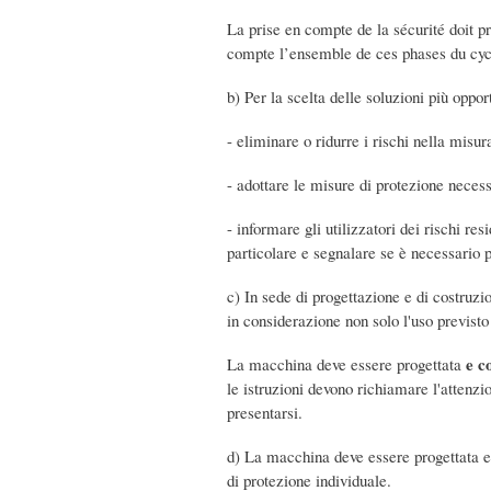
La prise en compte de la sécurité doit 
compte l’ensemble de ces phases du cyc
b) Per la scelta delle soluzioni più oppo
- eliminare o ridurre i rischi nella misu
- adottare le misure di protezione necess
- informare gli utilizzatori dei rischi re
particolare e segnalare se è necessario p
c) In sede di progettazione e di costruzi
in considerazione non solo l'uso previst
e
c
La macchina deve essere progettata
le istruzioni devono richiamare l'attenzi
presentarsi.
d) La macchina deve essere progettata e c
di protezione individuale.