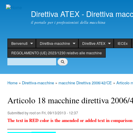
Ski
mai
Direttiva ATEX - Direttiva ma
con
il portale per i professionisti della macchina
Benvenuti
Direttiva-macchine
Direttive ATEX
IECEx
header
REGOLAMENTO (UE) 2023/1230 relativo alle macchine
Search
Search
Home
»
Direttiva-macchine
»
macchine Direttiva 2006/42/CE
»
Articolo 
You are here
Articolo 18 macchine direttiva 2006/
Submitted by
root
on Fri, 09/13/2013 - 12:37
The text in RED color is the amended or added text in comparison