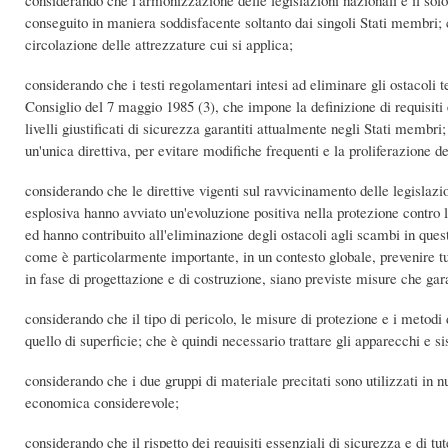
considerando che l'armonizzazione delle legislazioni nazionali è il solo
conseguito in maniera soddisfacente soltanto dai singoli Stati membri; ch
circolazione delle attrezzature cui si applica;
considerando che i testi regolamentari intesi ad eliminare gli ostacoli t
Consiglio del 7 maggio 1985 (3), che impone la definizione di requisiti e
livelli giustificati di sicurezza garantiti attualmente negli Stati memb
un'unica direttiva, per evitare modifiche frequenti e la proliferazione del
considerando che le direttive vigenti sul ravvicinamento delle legislazio
esplosiva hanno avviato un'evoluzione positiva nella protezione contro 
ed hanno contribuito all'eliminazione degli ostacoli agli scambi in quest
come è particolarmente importante, in un contesto globale, prevenire tut
in fase di progettazione e di costruzione, siano previste misure che gara
considerando che il tipo di pericolo, le misure di protezione e i metodi 
quello di superficie; che è quindi necessario trattare gli apparecchi e s
considerando che i due gruppi di materiale precitati sono utilizzati in n
economica considerevole;
considerando che il rispetto dei requisiti essenziali di sicurezza e di tu