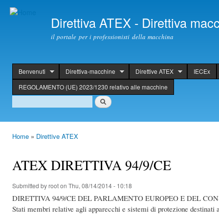
Ski
mai
Direttiva ATEX - Direttiva ma
con
il portale per i professionisti della macchina
Benvenuti
Direttiva-macchine
Direttive ATEX
IECEx
header
REGOLAMENTO (UE) 2023/1230 relativo alle macchine
Search
Search
Home
»
Direttive ATEX
You are here
ATEX DIRETTIVA 94/9/CE
Submitted by
root
on Thu, 08/14/2014 - 10:18
DIRETTIVA 94/9/CE DEL PARLAMENTO EUROPEO E DEL CONSIGLIO del
Stati membri relative agli apparecchi e sistemi di protezione destinati 