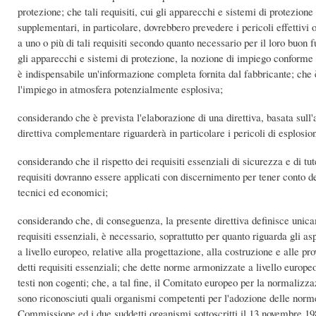
protezione; che tali requisiti, cui gli apparecchi e sistemi di protezione
supplementari, in particolare, dovrebbero prevedere i pericoli effettivi
a uno o più di tali requisiti secondo quanto necessario per il loro buo
gli apparecchi e sistemi di protezione, la nozione di impiego conforme 
è indispensabile un'informazione completa fornita dal fabbricante; che 
l'impiego in atmosfera potenzialmente esplosiva;
considerando che è prevista l'elaborazione di una direttiva, basata sull'
direttiva complementare riguarderà in particolare i pericoli di esplosion
considerando che il rispetto dei requisiti essenziali di sicurezza e di tu
requisiti dovranno essere applicati con discernimento per tener conto d
tecnici ed economici;
considerando che, di conseguenza, la presente direttiva definisce unicam
requisiti essenziali, è necessario, soprattutto per quanto riguarda gli a
a livello europeo, relative alla progettazione, alla costruzione e alle pr
detti requisiti essenziali; che dette norme armonizzate a livello europeo
testi non cogenti; che, a tal fine, il Comitato europeo per la normal
sono riconosciuti quali organismi competenti per l'adozione delle nor
Commissione ed i due suddetti organismi sottoscritti il 13 novembre 198