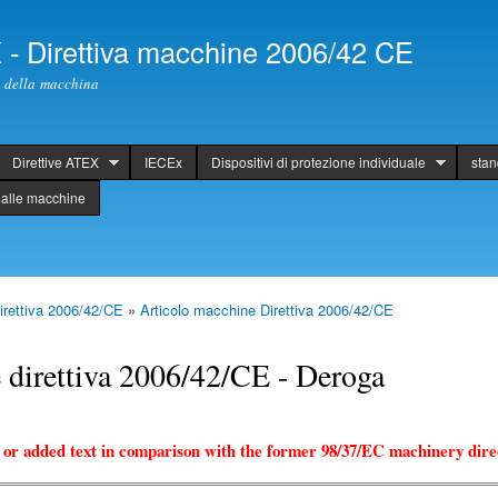
Skip to
main
X - Direttiva macchine 2006/42 CE
content
ti della macchina
Direttive ATEX
IECEx
Dispositivi di protezione individuale
sta
alle macchine
rettiva 2006/42/CE
»
Articolo macchine Direttiva 2006/42/CE
 direttiva 2006/42/CE - Deroga
 or added text in comparison with the former 98/37/EC machinery direc