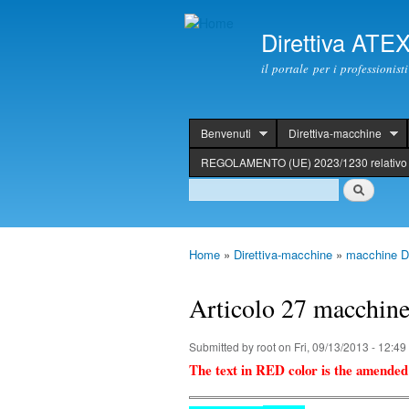
Direttiva ATE
il portale per i professionis
Benvenuti
Direttiva-macchine
header
REGOLAMENTO (UE) 2023/1230 relativo 
Search
Search
Home
»
Direttiva-macchine
»
macchine Di
You are here
Articolo 27 macchine
Submitted by
root
on Fri, 09/13/2013 - 12:49
The text in RED color is the amended