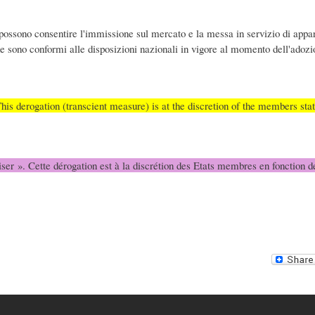
possono consentire l'immissione sul mercato e la messa in servizio di appare
e sono conformi alle disposizioni nazionali in vigore al momento dell'adozio
his derogation (transcient measure) is at the discretion of the members stat
riser ». Cette dérogation est à la discrétion des Etats membres en fonction d