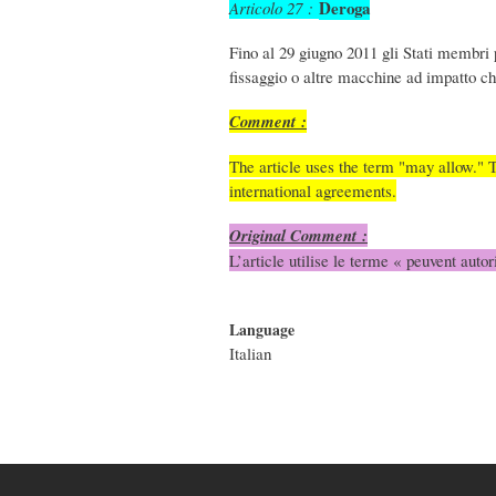
Deroga
Articolo 27 :
Fino al 29 giugno 2011 gli Stati membri 
fissaggio o altre macchine ad impatto ch
Comment :
The article uses the term "may allow." T
international agreements.
Original Comment :
L’article utilise le terme « peuvent auto
Language
Italian