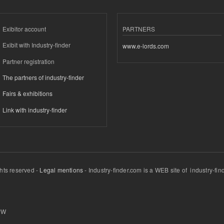
Exibitor account
PARTNERS
Exibit with Industry-finder
www.e-lords.com
Partner registration
The partners of industry-finder
Fairs & exhibitions
Link with industry-finder
ghts reserved -
Legal mentions
- Industry-finder.com is a WEB site of industry-f
PW