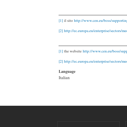
[1]
il sito
http://www.cen.eu/boss/supporti
[2]
http://ec.europa.eu/enterprise/sectors/
[1]
the website
http://www.cen.eu/boss/sup
[2]
http://ec.europa.eu/enterprise/sectors/
Language
Italian