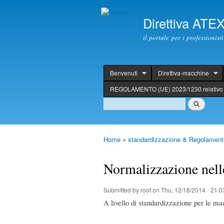
Direttiva ATE
il portale per i professionis
Benvenuti
Direttiva-macchine
header
REGOLAMENTO (UE) 2023/1230 relativo 
Search
Search
Home
»
standardizzazione & Regolament
You are here
Normalizzazione nell
Submitted by
root
on Thu, 12/18/2014 - 21:0
A livello di standardizzazione per le ma