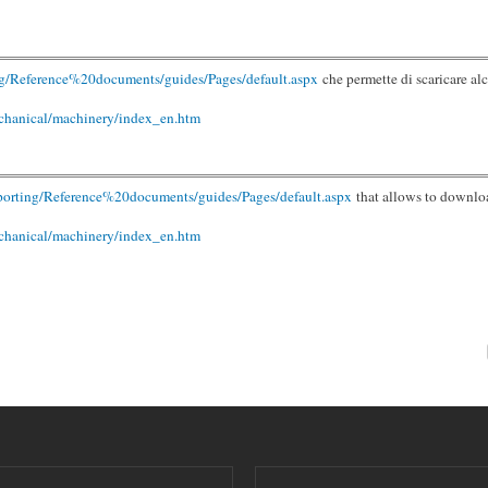
ng/Reference%20documents/guides/Pages/default.aspx
che permette di scaricare al
mechanical/machinery/index_en.htm
porting/Reference%20documents/guides/Pages/default.aspx
that allows to downlo
mechanical/machinery/index_en.htm