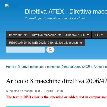
Ski
mai
Direttiva ATEX - Direttiva ma
con
il portale per i professionisti della macchina
Benvenuti
Direttiva-macchine
Direttive ATEX
IECEx
header
REGOLAMENTO (UE) 2023/1230 relativo alle macchine
Search
Search
Home
»
Direttiva-macchine
»
macchine Direttiva 2006/42/CE
»
Articolo 
You are here
Articolo 8 macchine direttiva 2006/4
Submitted by
root
on Fri, 09/13/2013 - 12:18
The text in RED color is the amended or added text in comparison