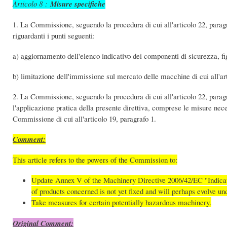
Articolo 8 :
Misure specifiche
1. La Commissione, seguendo la procedura di cui all'articolo 22, paragra
riguardanti i punti seguenti:
a) aggiornamento dell'elenco indicativo dei componenti di sicurezza, figur
b) limitazione dell'immissione sul mercato delle macchine di cui all'art
2. La Commissione, seguendo la procedura di cui all'articolo 22, paragr
l'applicazione pratica della presente direttiva, comprese le misure nece
Commissione di cui all'articolo 19, paragrafo 1.
Comment:
This article refers to the powers of the Commission to:
Update Annex V of the Machinery Directive 2006/42/EC "Indicative
of products concerned is not yet fixed and will perhaps evolve un
Take measures for certain potentially hazardous machinery.
Original Comment: