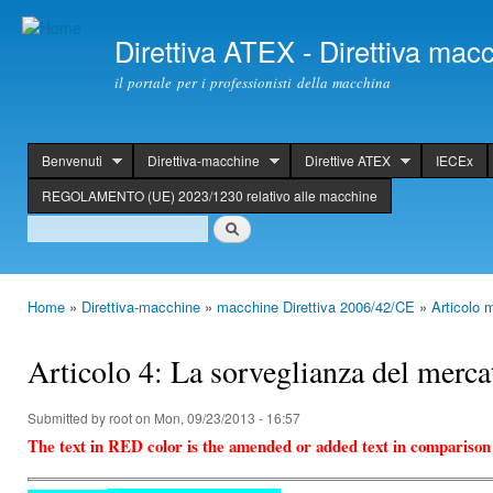
Ski
mai
Direttiva ATEX - Direttiva ma
con
il portale per i professionisti della macchina
Benvenuti
Direttiva-macchine
Direttive ATEX
IECEx
header
REGOLAMENTO (UE) 2023/1230 relativo alle macchine
Search
Search
Home
»
Direttiva-macchine
»
macchine Direttiva 2006/42/CE
»
Articolo 
You are here
Articolo 4: La sorveglianza del merc
Submitted by
root
on Mon, 09/23/2013 - 16:57
The text in RED color is the amended or added text in comparison