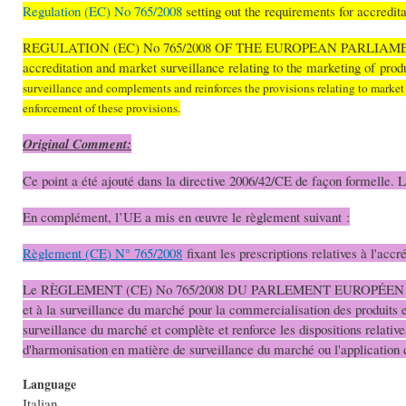
Regulation (EC) No 765/2008
setting out the requirements for accredit
REGULATION (EC) No 765/2008 OF THE EUROPEAN PARLIAMENT AN
accreditation and market surveillance relating to the marketing of pr
surveillance and complements and reinforces the provisions relating to marke
enforcement of these provisions.
Original Comment:
Ce point a été ajouté dans la directive 2006/42/CE de façon formelle.
En complément, l’UE a mis en œuvre le règlement suivant :
Règlement (CE) N° 765/2008
fixant les prescriptions relatives à l'accr
Le RÈGLEMENT (CE) No 765/2008 DU PARLEMENT EUROPÉEN ET DU CONS
et à la surveillance du marché pour la commercialisation des produits 
surveillance du marché et complète et renforce les dispositions relativ
d'harmonisation en matière de surveillance du marché ou l'application d
Language
Italian