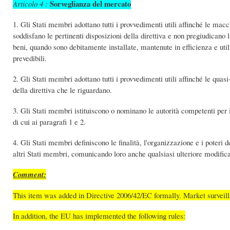
Sorveglianza del mercato
Articolo 4 :
1. Gli Stati membri adottano tutti i provvedimenti utili affinché le m
soddisfano le pertinenti disposizioni della direttiva e non pregiudicano 
beni, quando sono debitamente installate, mantenute in efficienza e ut
prevedibili.
2. Gli Stati membri adottano tutti i provvedimenti utili affinché le qu
della direttiva che le riguardano.
3. Gli Stati membri istituiscono o nominano le autorità competenti per 
di cui ai paragrafi 1 e 2.
4. Gli Stati membri definiscono le finalità, l'organizzazione e i poteri
altri Stati membri, comunicando loro anche qualsiasi ulteriore modific
Comment:
This item was added in Directive 2006/42/EC formally. Market surveil
In addition, the EU has implemented the following rules: